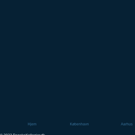
Hjem
København
Aarhus