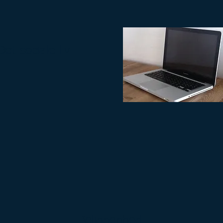
Det sociale liv
Beliggenhed