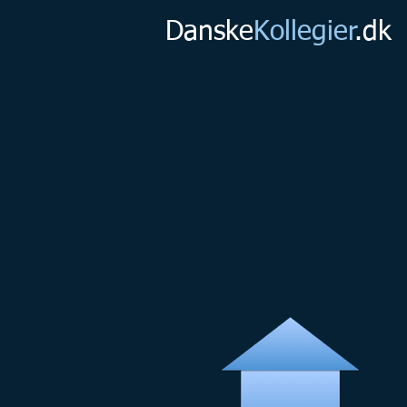
Danske
Kollegier
.dk
Langelini