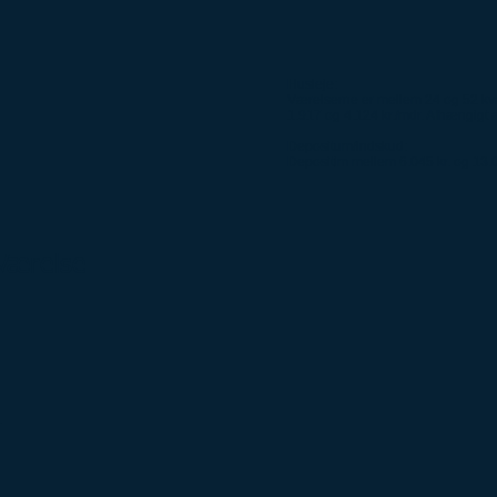
Husleje:
Værelserne er mellem 24 og 52 kva
1.917 og 4.124 kr./mdr. Afhængigt a
Depositum/indskud:
Depositim mellem 6.045 kr. og 13.0
Værelse
.