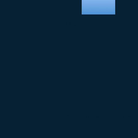
Kollegiet har 21 værelser.
Alle værelser har eget bad, toilet og køkken