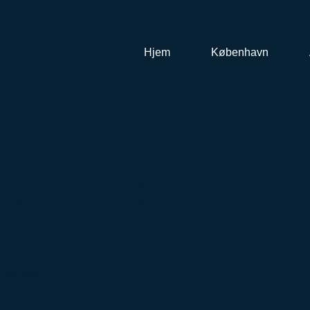
Hjem
København
e Kollegiet
Facade