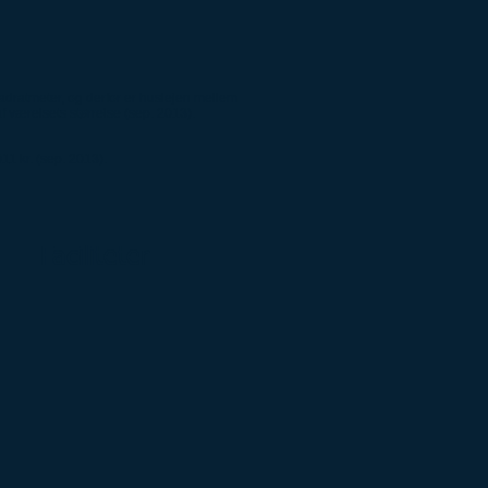
dratmeter, og derfor er huslejen mellem
f værelsets størrelse (sep. 2013).
11 kr. (sep. 2013).
Faciliteter