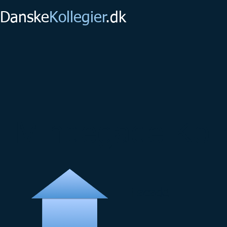
Danske
Kollegier
.dk
Mindegade Koll
Facade