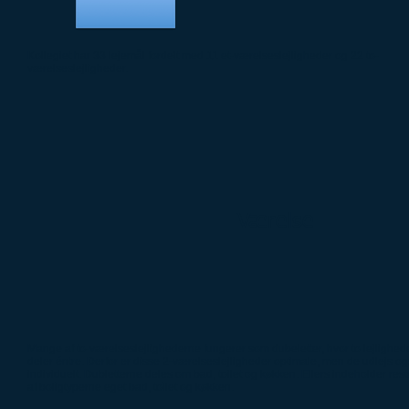
Kollegiet har 33 lejemål fordelt med 11 et-værelseslejligheder og 22 to-
værelseslejligheder.
Værelse
Mange af to-værelseslejlighederne fungerer som dubeletter, hvor to lejlighed
deler éntre. Derfor er disse 2-værelseslejligheder optimale, men de udlejs o
individuelt. Dubletterne deles om bad, toilet og køkken. Ellers indeholder res
af boligtyperne eget bad, toilet og køkken.