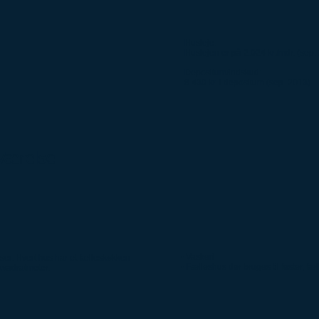
Husleje:
Huslejen er på 2.024 kr./mdr. (sep.
Depositum/indskud:
8.430 kr. i depositum (sep. 2013).
Værelse
• Vaskeri
lser. Hvert hus har et fælleskøkken
• Fælleshus der bruges til fester, fæ
kvadratmeter.