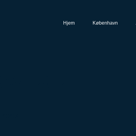
Hjem
København
kollegiet
Facade