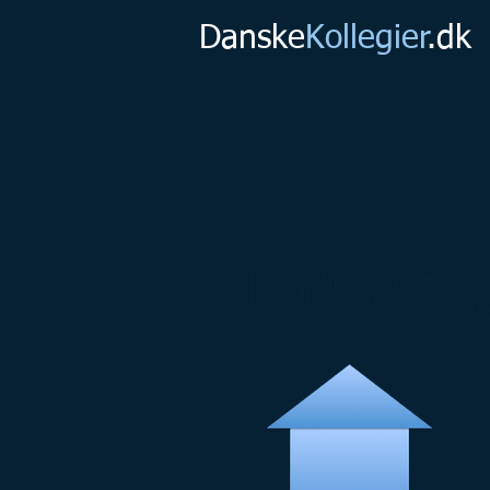
Danske
Kollegier
.dk
Tornbjerg