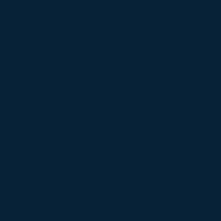
• Adresse: Glanshatten 2A-14, 5220 Odens