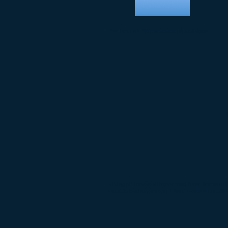
Der bor i alt 48 personer på kollegiet.
Kollegiet består af huse med hver fire være
samt to badeværelser. Hvert værelse er 29 